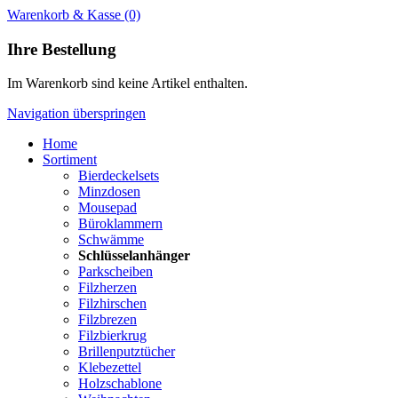
Warenkorb & Kasse
(0)
Ihre Bestellung
Im Warenkorb sind keine Artikel enthalten.
Navigation überspringen
Home
Sortiment
Bierdeckelsets
Minzdosen
Mousepad
Büroklammern
Schwämme
Schlüsselanhänger
Parkscheiben
Filzherzen
Filzhirschen
Filzbrezen
Filzbierkrug
Brillenputztücher
Klebezettel
Holzschablone