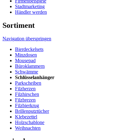
Firmenbeispiele
Stadtmarketing
Händler werden
Sortiment
Navigation überspringen
Bierdeckelsets
Minzdosen
Mousepad
Büroklammern
Schwämme
Schlüsselanhänger
Parkscheiben
Filzherzen
Filzhirschen
Filzbrezen
Filzbierkrug
Brillenputztücher
Klebezettel
Holzschablone
Weihnachten