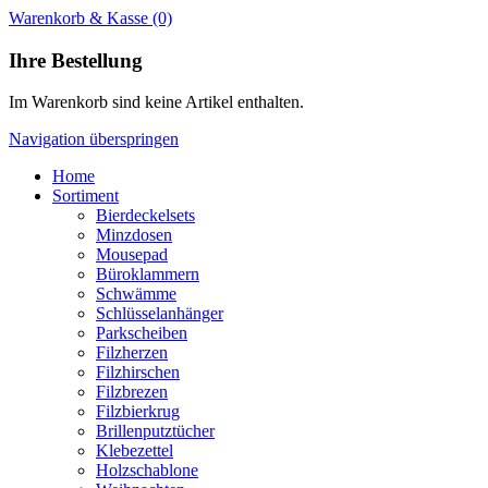
Warenkorb & Kasse
(0)
Ihre Bestellung
Im Warenkorb sind keine Artikel enthalten.
Navigation überspringen
Home
Sortiment
Bierdeckelsets
Minzdosen
Mousepad
Büroklammern
Schwämme
Schlüsselanhänger
Parkscheiben
Filzherzen
Filzhirschen
Filzbrezen
Filzbierkrug
Brillenputztücher
Klebezettel
Holzschablone