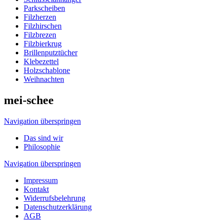
Parkscheiben
Filzherzen
Filzhirschen
Filzbrezen
Filzbierkrug
Brillenputztücher
Klebezettel
Holzschablone
Weihnachten
mei-schee
Navigation überspringen
Das sind wir
Philosophie
Navigation überspringen
Impressum
Kontakt
Widerrufsbelehrung
Datenschutzerklärung
AGB