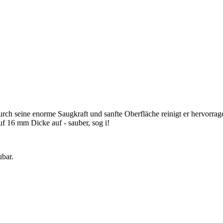
rch seine enorme Saugkraft und sanfte Oberfläche reinigt er hervorr
uf 16 mm Dicke auf - sauber, sog i!
ubar.