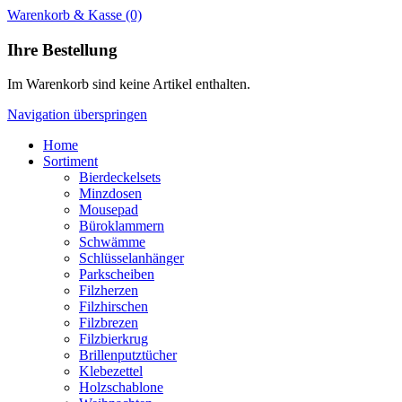
Warenkorb & Kasse
(0)
Ihre Bestellung
Im Warenkorb sind keine Artikel enthalten.
Navigation überspringen
Home
Sortiment
Bierdeckelsets
Minzdosen
Mousepad
Büroklammern
Schwämme
Schlüsselanhänger
Parkscheiben
Filzherzen
Filzhirschen
Filzbrezen
Filzbierkrug
Brillenputztücher
Klebezettel
Holzschablone