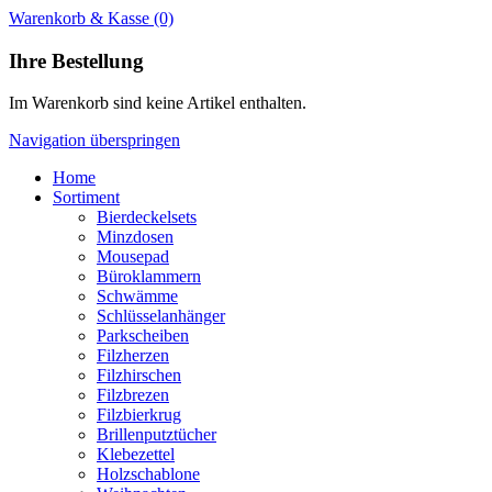
Warenkorb & Kasse
(0)
Ihre Bestellung
Im Warenkorb sind keine Artikel enthalten.
Navigation überspringen
Home
Sortiment
Bierdeckelsets
Minzdosen
Mousepad
Büroklammern
Schwämme
Schlüsselanhänger
Parkscheiben
Filzherzen
Filzhirschen
Filzbrezen
Filzbierkrug
Brillenputztücher
Klebezettel
Holzschablone