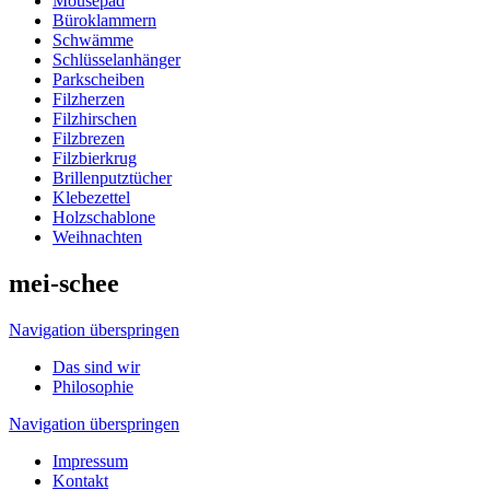
Mousepad
Büroklammern
Schwämme
Schlüsselanhänger
Parkscheiben
Filzherzen
Filzhirschen
Filzbrezen
Filzbierkrug
Brillenputztücher
Klebezettel
Holzschablone
Weihnachten
mei-schee
Navigation überspringen
Das sind wir
Philosophie
Navigation überspringen
Impressum
Kontakt